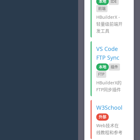
本地
IDE
前端
HBuilderX -
轻量级前端开
发工具
VS Code
FTP Sync
本地
插件
FTP
HBuilderX的
FTP同步插件
W3School
外部
Web技术在
线教程和参考