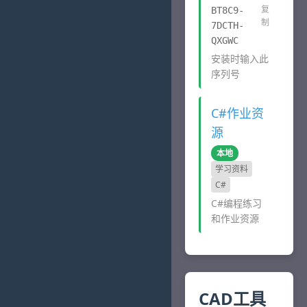
复
BT8C9-
制
7DCTH-
QXGWC
安装时输入此
序列号
C#作业资
源
本地
学习资料
C#
C#编程练习
和作业资源
CAD工具