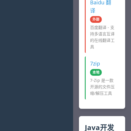
Baidu 翻
译
外部
百度翻译 - 支
持多语言互译
的在线翻译工
具
7zip
本地
7-Zip 是一款
开源的文件压
缩/解压工具
Java开发