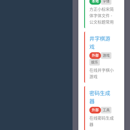
本地
字体
方正小标宋简
体字体文件 -
公文标题常用
井字棋游
戏
外部
游戏
娱乐
在线井字棋小
游戏
密码生成
器
外部
工具
在线密码生成
器